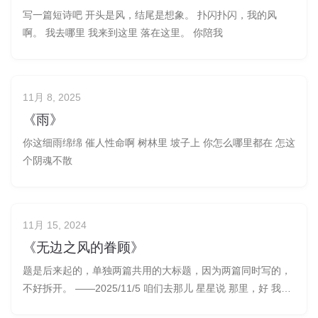
写一篇短诗吧 开头是风，结尾是想象。 扑闪扑闪，我的风
啊。 我去哪里 我来到这里 落在这里。 你陪我
11月 8, 2025
《雨》
你这细雨绵绵 催人性命啊 树林里 坡子上 你怎么哪里都在 怎这
个阴魂不散
11月 15, 2024
《无边之风的眷顾》
题是后来起的，单独两篇共用的大标题，因为两篇同时写的，
不好拆开。 ——2025/11/5 咱们去那儿 星星说 那里，好 我们
就去 那里 星星色 豆大的汗 和我落在草原上 我不向往 草原 豆