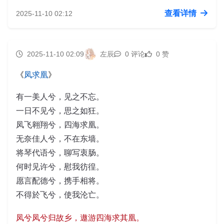
查看详情
2025-11-10 02:12
2025-11-10 02:09
左辰
0 评论
0 赞
《
凤求凰
》
有一美人兮，见之不忘。
一日不见兮，思之如狂。
凤飞翱翔兮，四海求凰。
无奈佳人兮，不在东墙。
将琴代语兮，聊写衷肠。
何时见许兮，慰我彷徨。
愿言配德兮，携手相将。
不得於飞兮，使我沦亡。
凤兮凤兮归故乡，遨游四海求其凰。