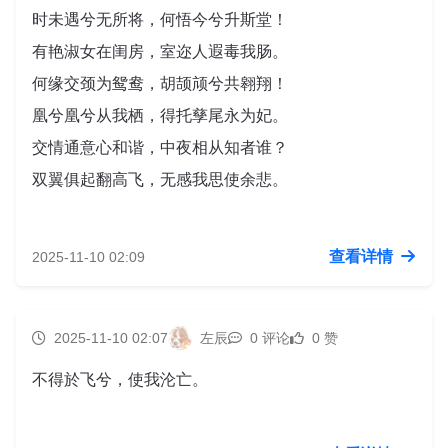
时未遇兮无所将，何悟今兮升斯堂！
有艳淑女在闺房，室迩人遐毒我肠。
何缘交颈为鸳鸯，胡颉颃兮共翱翔！
凰兮凰兮从我栖，得托孳尾永为妃。
交情通意心和谐，中夜相从知者谁？
双翼俱起翻高飞，无感我思使余悲。
查看详情
2025-11-10 02:09
2025-11-10 02:07
左辰
0 评论
0 赞
不得於飞兮，使我沦亡。